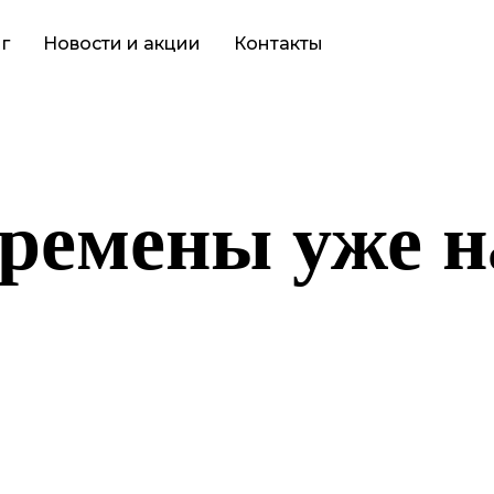
г
Новости и акции
Контакты
ремены уже н
то-то грандиозное! Наш магазин находится в разработке и скор