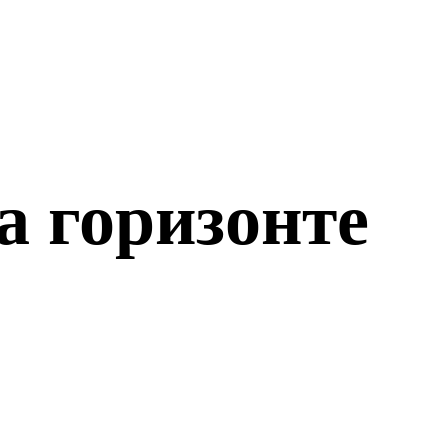
а горизонте
о откроется!