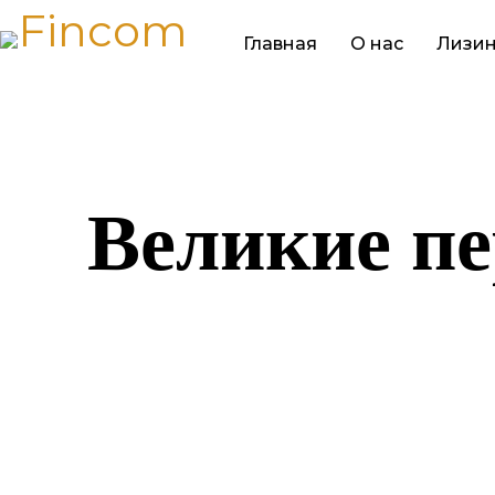
Главная
О нас
Лизин
Великие пе
Назревает ч