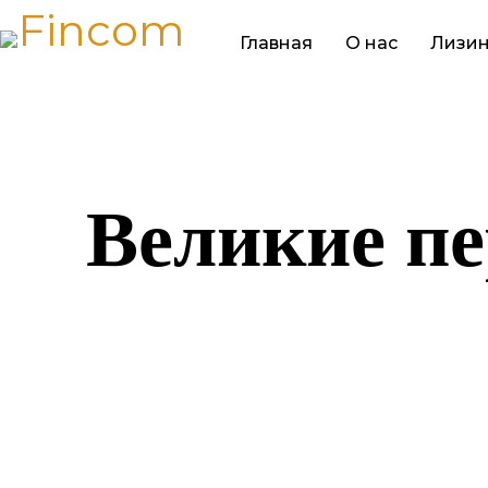
Главная
О нас
Лизин
Великие пе
Назревает ч