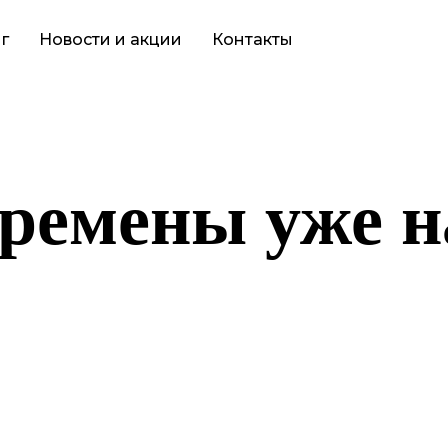
г
Новости и акции
Контакты
ремены уже н
то-то грандиозное! Наш магазин находится в разработке и скор