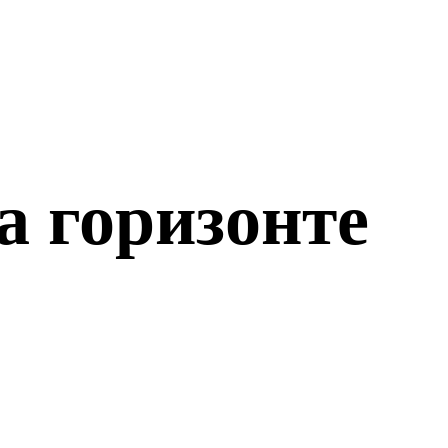
а горизонте
о откроется!