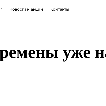
г
Новости и акции
Контакты
ремены уже н
то-то грандиозное! Наш магазин находится в разработке и скор