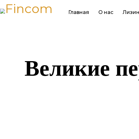
Главная
О нас
Лизин
Великие пе
Назревает ч