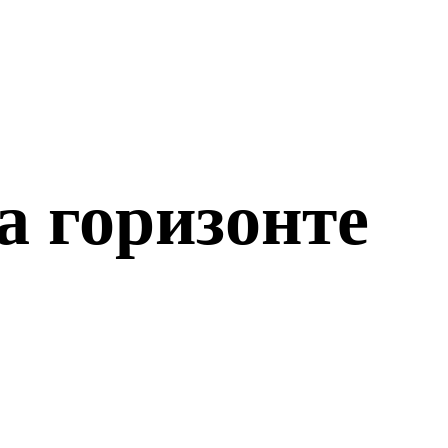
а горизонте
о откроется!