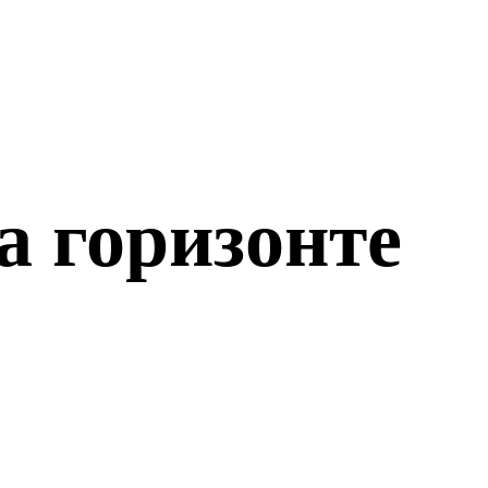
а горизонте
о откроется!