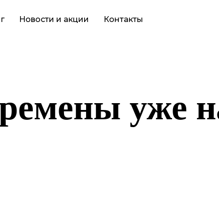
г
Новости и акции
Контакты
ремены уже н
то-то грандиозное! Наш магазин находится в разработке и скор