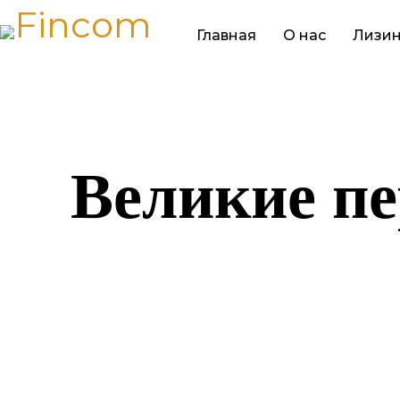
Главная
О нас
Лизин
Великие пе
Назревает ч