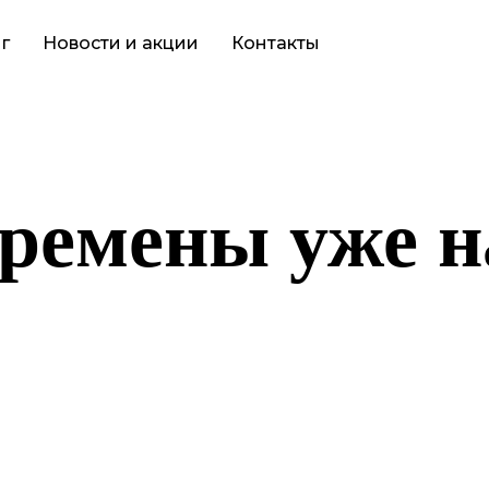
г
Новости и акции
Контакты
ремены уже н
то-то грандиозное! Наш магазин находится в разработке и скор