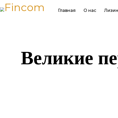
Главная
О нас
Лизин
Великие пе
Назревает ч