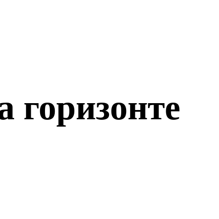
а горизонте
о откроется!