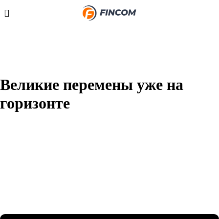
Великие перемены уже на
горизонте
Назревает что-то грандиозное! Наш магазин находится в
разработке и скоро откроется!