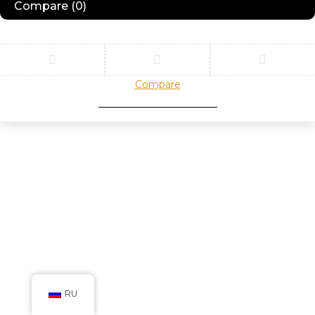
Compare
(0)
Compare
Remove all products
RU