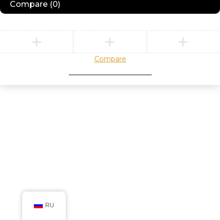
Compare
(0)
Compare
Remove all products
RU