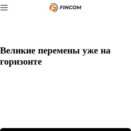
Великие перемены уже на
горизонте
Назревает что-то грандиозное! Наш магазин находится в
разработке и скоро откроется!