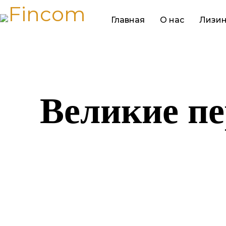
Главная
О нас
Лизин
Великие пе
Назревает ч