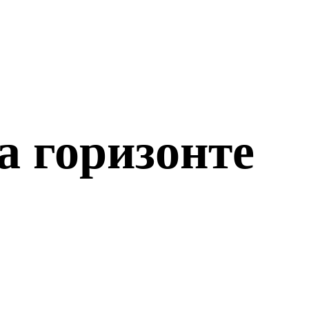
а горизонте
о откроется!