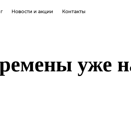
г
Новости и акции
Контакты
ремены уже н
то-то грандиозное! Наш магазин находится в разработке и скор