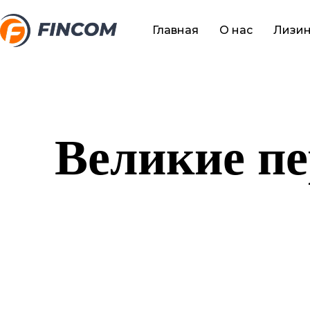
Главная
О нас
Лизин
Великие пе
Назревает ч