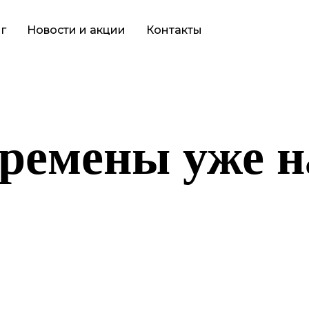
г
Новости и акции
Контакты
ремены уже н
то-то грандиозное! Наш магазин находится в разработке и скор