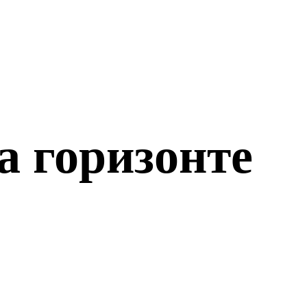
а горизонте
о откроется!