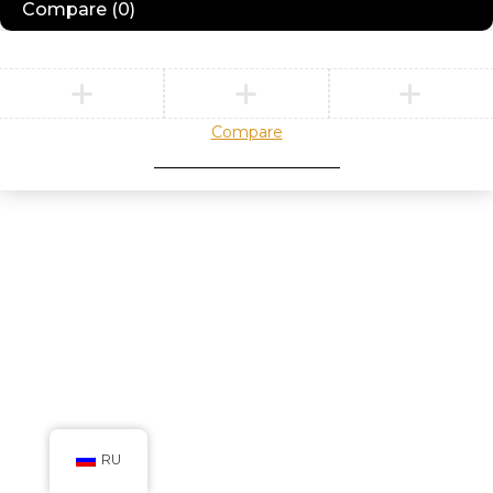
Compare
(0)
Compare
Remove all products
RU