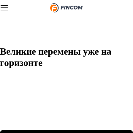
Великие перемены уже на
горизонте
Назревает что-то грандиозное! Наш магазин находится в
разработке и скоро откроется!