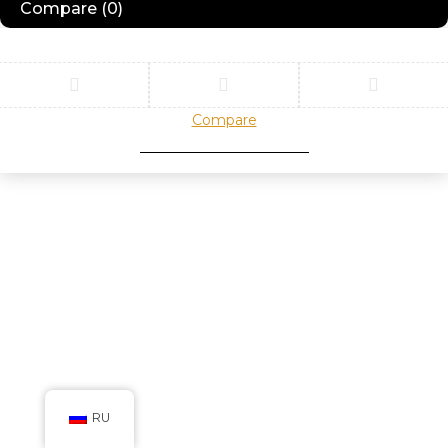
Compare
(0)
Compare
Remove all products
RU