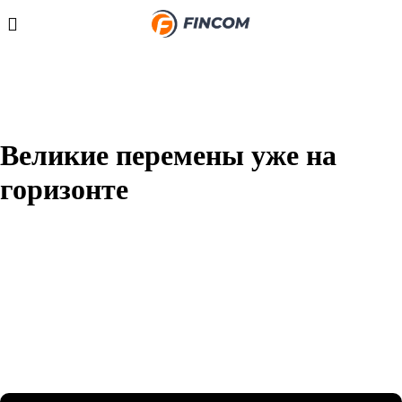
Великие перемены уже на
горизонте
Назревает что-то грандиозное! Наш магазин находится в
разработке и скоро откроется!