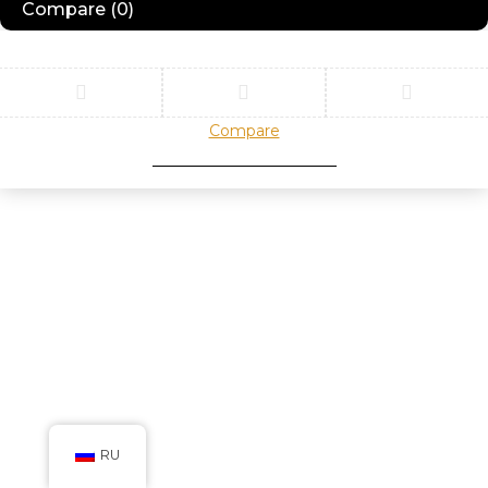
Compare
(0)
Compare
Remove all products
RU