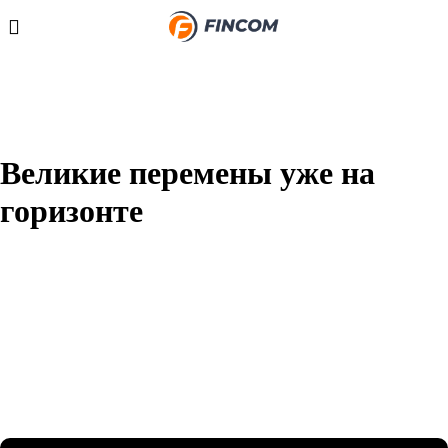
Великие перемены уже на
горизонте
Назревает что-то грандиозное! Наш магазин находится в
разработке и скоро откроется!