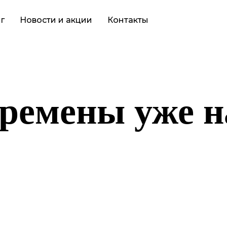
г
Новости и акции
Контакты
ремены уже н
то-то грандиозное! Наш магазин находится в разработке и скор