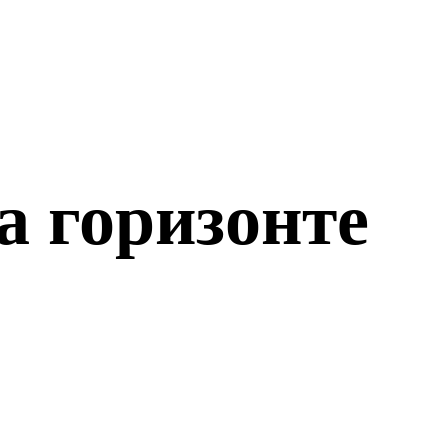
а горизонте
о откроется!