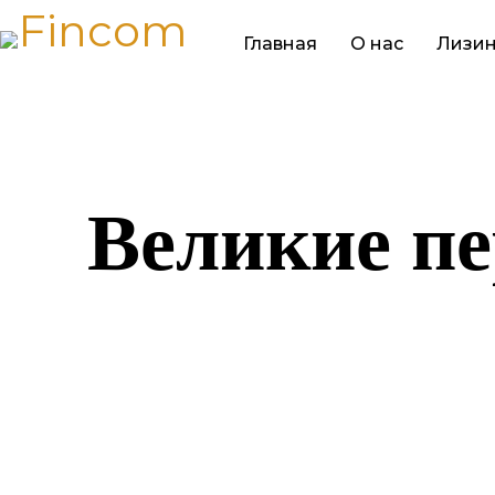
Главная
О нас
Лизин
Великие пе
Назревает ч