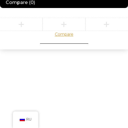
Compare
(0)
Compare
Remove all products
RU