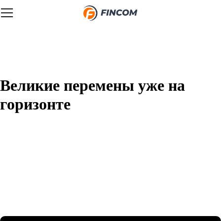
Великие перемены уже на
горизонте
Назревает что-то грандиозное! Наш магазин находится в
разработке и скоро откроется!