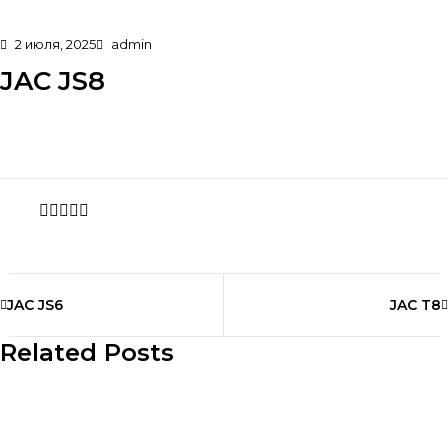
2 июля, 2025
admin
JAC JS8
Share
JAC JS6
JAC T8
Related Posts