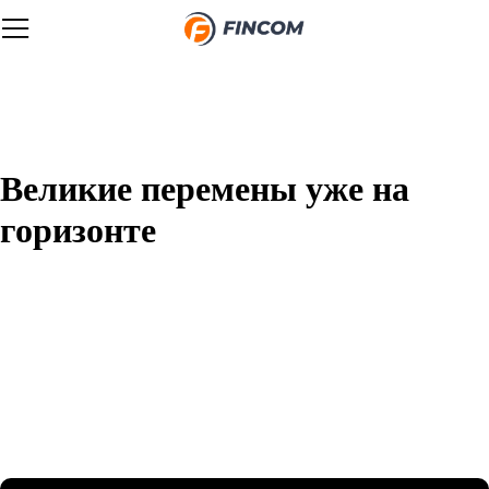
Великие перемены уже на
горизонте
Назревает что-то грандиозное! Наш магазин находится в
разработке и скоро откроется!