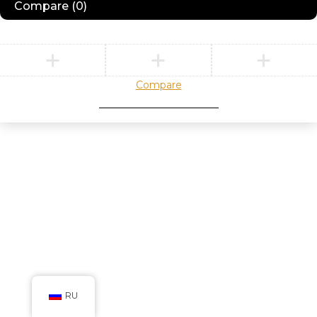
Compare
(0)
Compare
Remove all products
RU